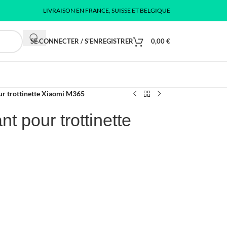
LIVRAISON EN FRANCE, SUISSE ET BELGIQUE
SE CONNECTER / S'ENREGISTRER
0,00
€
ur trottinette Xiaomi M365
t pour trottinette