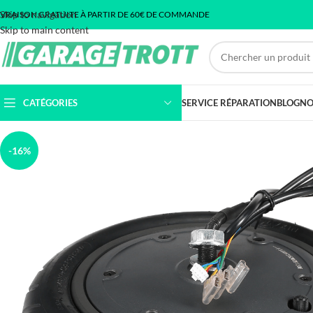
Skip to navigation
IVRAISON GRATUITE À PARTIR DE 60€ DE COMMANDE
Skip to main content
CATÉGORIES
SERVICE RÉPARATION
BLOG
NO
-16%