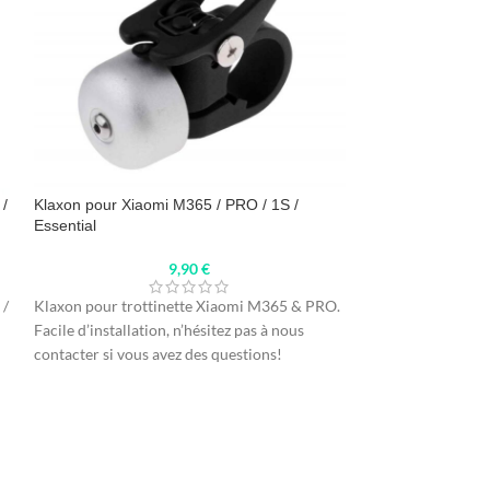
 /
Klaxon pour Xiaomi M365 / PRO / 1S /
-33%
Essential
Poignées Xiaomi
9,90
€
1
 /
Klaxon pour trottinette Xiaomi M365 & PRO.
Facile d’installation, n’hésitez pas à nous
2 poignés pour Xi
contacter si vous avez des questions!
Faites de caoutch
vous assurons une