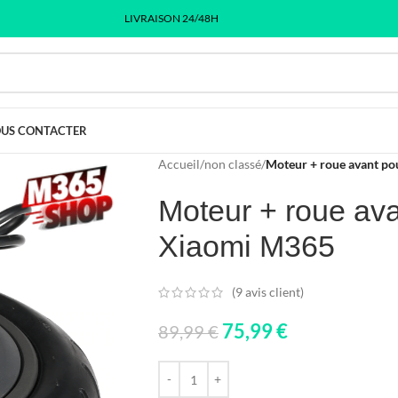
LIVRAISON 24/48H
US CONTACTER
Accueil
/
non classé
/
Moteur + roue avant po
Moteur + roue avan
Xiaomi M365
(
9
avis client)
75,99
€
89,99
€