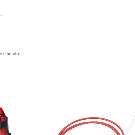
er
us répondre !