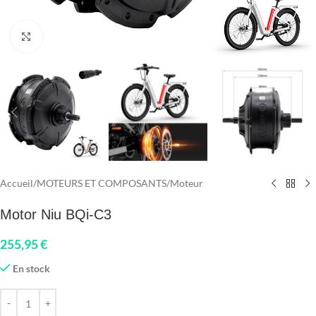
Click to enlarge
Accueil
/
MOTEURS ET COMPOSANTS
/
Moteur
Motor Niu BQi-C3
255,95
€
En stock