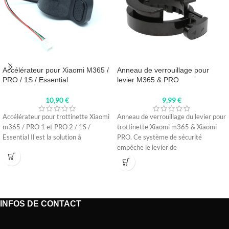
Accélérateur pour Xiaomi M365 /
Anneau de verrouillage pour
PRO / 1S / Essential
levier M365 & PRO
10,90
€
9,99
€
Accélérateur pour trottinette Xiaomi
Anneau de verrouillage du levier pour
m365 / PRO 1 et PRO 2 / 1S /
trottinette Xiaomi m365 & Xiaomi
Essential Il est la solution à
PRO. Ce système de sécurité
empêche le levier de
INFOS DE CONTACT