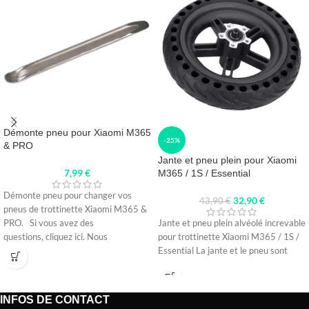
Démonte pneu pour Xiaomi M365
-25%
& PRO
Jante et pneu plein pour Xiaomi
7,99
€
M365 / 1S / Essential
Démonte pneu pour changer vos
32,90
€
43,90
€
pneus de trottinette Xiaomi M365 &
PRO. Si vous avez des
Jante et pneu plein alvéolé increvable
questions, cliquez ici. Nous
pour trottinette Xiaomi M365 / 1S /
Essential La jante et le pneu sont
INFOS DE CONTACT