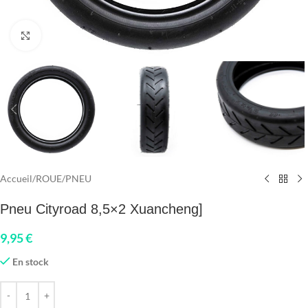
Click to enlarge
Accueil
/
ROUE
/
PNEU
Pneu Cityroad 8,5×2 Xuancheng]
9,95
€
En stock