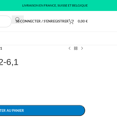
LIVRAISON EN FRANCE, SUISSE ET BELGIQUE
SE CONNECTER / S'ENREGISTRER
0,00
€
,1
2-6,1
TER AU PANIER