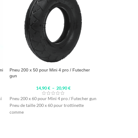
Pneu 200 x 50 pour Mini 4 pro / Futecher
mi
Pneu cross offroa
gun
14,90
€
–
20,90
€
Pneu cross offroa
Pneu cross offroad
Pneu 200 x 60 pour Mini 4 pro / Futecher gun
i
Dualtron Mini. Ce
Pneu de taille 200 x 60 pour trottinette
comme