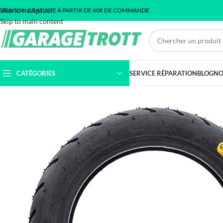
Skip to navigation
IVRAISON GRATUITE À PARTIR DE 60€ DE COMMANDE
Skip to main content
CATÉGORIES
SERVICE RÉPARATION
BLOG
NO