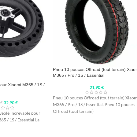
Pneu 10 pouces Offroad (tout terrain) Xiao
M365 / Pro / 1S / Essential
pour Xiaomi M365 / 1S /
21,90
€
Pneu 10 pouces Offroad (tout terrain) Xiaom
32,90
€
0
€
M365 / Pro / 1S / Essential. Pneu 10 pouces
Offroad (tout terrain)
lvéolé increvable pour
65 / 1S / Essential La