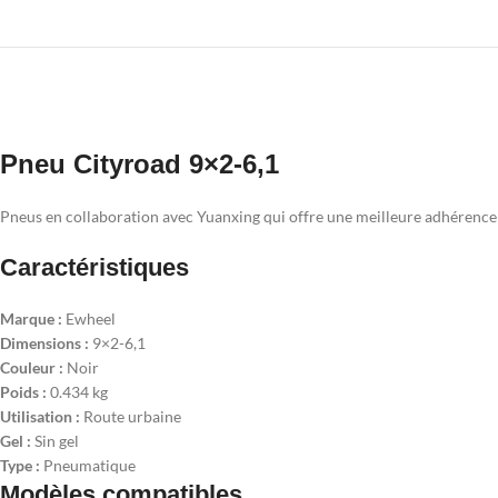
Pneu Cityroad 9×2-6,1
Pneus en collaboration avec Yuanxing qui offre une meilleure adhérence e
Caractéristiques
Marque :
Ewheel
Dimensions :
9×2-6,1
Couleur :
Noir
Poids :
0.434 kg
Utilisation :
Route urbaine
Gel :
Sin gel
Type :
Pneumatique
Modèles compatibles