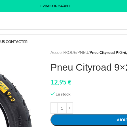
LIVRAISON 24/48H
US CONTACTER
Accueil
/
ROUE
/
PNEU
/
Pneu Cityroad 9×2-6
Pneu Cityroad 9×
12,95
€
En stock
AJOU