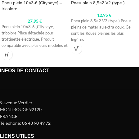
Pneu plein 10×3-6 [Cityneye] –
Pneu plein 8,5×2 V2 (type )
tricolore
12,95
€
27,95
€
Pneu plein 8,5×2 V2 (type ) Pneus
Pneu plein 10×3-6 [Cityneye] –
pleins de matériau extra doux. Ce
tricolore Pièce détachée pour
sont les Roues pleines les plus
trottinette électrique. Produit
légères
compatible avec plusieurs modèles et
conçu pour une
INFOS DE CONTACT
9 avenue Verdier
MONTROUGE 92120
,
FRANCE
Téléphone: 06 43 90 49 72
LIENS UTILES