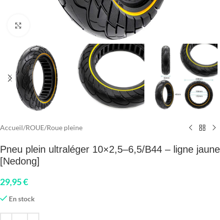
Click to enlarge
Accueil
/
ROUE
/
Roue pleine
Pneu plein ultraléger 10×2,5–6,5/B44 – ligne jaune
[Nedong]
29,95
€
En stock