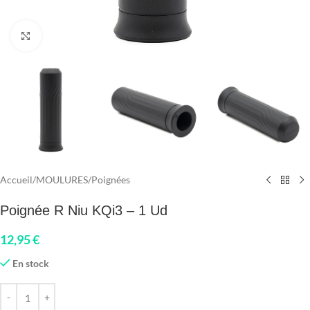
Click to enlarge
Accueil
/
MOULURES
/
Poignées
Poignée R Niu KQi3 – 1 Ud
12,95
€
En stock