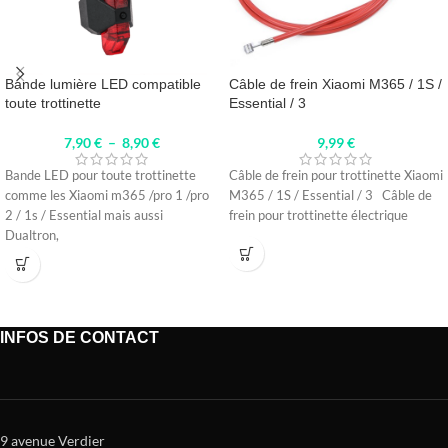
Bande lumière LED compatible
Câble de frein Xiaomi M365 / 1S /
toute trottinette
Essential / 3
7,90
€
–
8,90
€
9,99
€
Bande LED pour toute trottinette
Câble de frein pour trottinette Xiaomi
comme les Xiaomi m365 /pro 1 /pro
M365 / 1S / Essential / 3 Câble de
2 / 1s / Essential mais aussi
frein pour trottinette électrique
Dualtron,
INFOS DE CONTACT
9 avenue Verdier