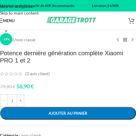
Livraison gratuite à partir de 60€ de commande
Livraison 24/48h
Skip to navigation
Skip to main content
Click to enlarge
MENU
Accueil
/
non classé
-29%
Potence dernière génération complète Xiaomi
PRO 1 et 2
(
3
avis client)
56,90
€
79,90
€
AJOUTER AU PANIER
Catégorie :
non classé