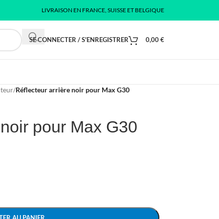
LIVRAISON EN FRANCE, SUISSE ET BELGIQUE
SE CONNECTER / S'ENREGISTRER
0,00
€
cteur
/
Réflecteur arrière noir pour Max G30
e noir pour Max G30
TER AU PANIER