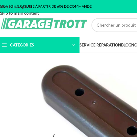
Skip to navigation
IVRAISON GRATUITE À PARTIR DE 60€ DE COMMANDE
Skip to main content
CATÉGORIES
SERVICE RÉPARATION
BLOG
NO