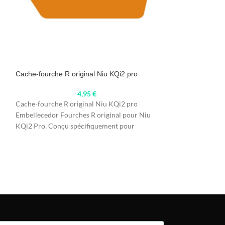
Cache-fourche R original Niu KQi2 pro
Plaque arrière arr
MAX
4,95
€
Cache-fourche R original Niu KQi2 pro
Plaque arrière arr
Embellecedor Fourches R original pour Niu
MAX Embellisseur 
KQi2 Pro. Conçu spécifiquement pour
modèle Niu KQi3
améliorer l'esthétique de