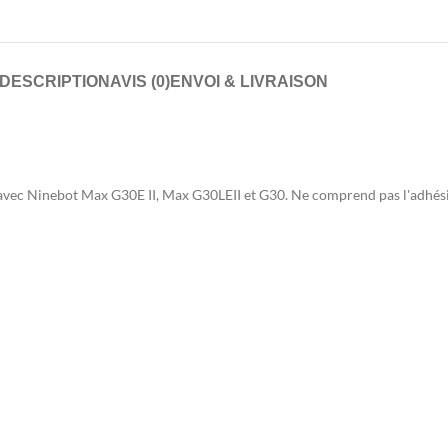
DESCRIPTION
AVIS (0)
ENVOI & LIVRAISON
 avec Ninebot Max G30E II, Max G30LEII et G30. Ne comprend pas l'adhési