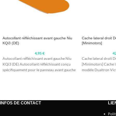
Autocollant réfléchissant avant gauche Niu
Cache lateral droit D
KQi3 (DE)
[Minimotors]
4,95
€
4
Autocollant réfléchissant avant gauche Niu
Cache lateral droit D
KQi3 (DE) Autocollant réfléchissant conçu
[Minimotors] Cache la
spécifiquement pour le panneau avant gauche
modèle Dualtron Vic
du modèle Niu KQi3.
Conçu spécifiquemen
INFOS DE CONTACT
LIE
Poli