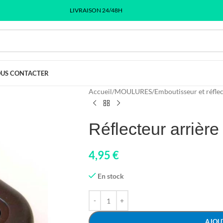
LIVRAISON 24/48H
US CONTACTER
Accueil
/
MOULURES
/
Emboutisseur et réfle
Réflecteur arrièr
4,95
€
En stock
AJOU