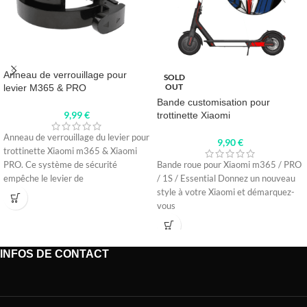
Anneau de verrouillage pour
SOLD
OUT
levier M365 & PRO
Bande customisation pour
9,99
€
trottinette Xiaomi
Anneau de verrouillage du levier pour
9,90
€
trottinette Xiaomi m365 & Xiaomi
PRO. Ce système de sécurité
Bande roue pour Xiaomi m365 / PRO
empêche le levier de
/ 1S / Essential Donnez un nouveau
style à votre Xiaomi et démarquez-
vous
INFOS DE CONTACT