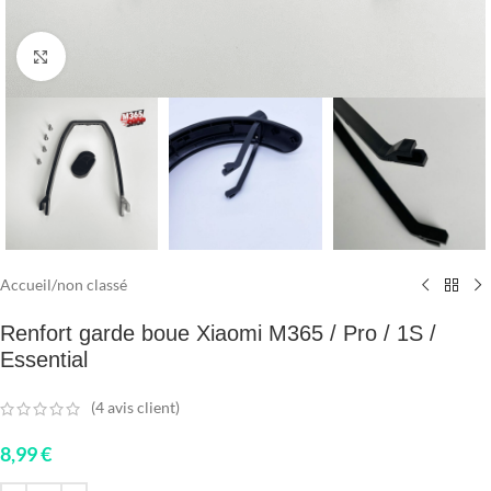
Click to enlarge
Accueil
/
non classé
Renfort garde boue Xiaomi M365 / Pro / 1S /
Essential
(
4
avis client)
8,99
€