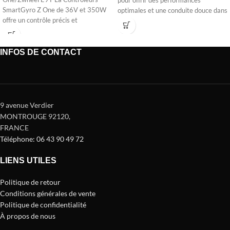
pour offrir des performances
SmartGyro Z One de 36V et 350W
optimales et une conduite douce dans
offre un contrôle précis et
votre
INFOS DE CONTACT
9 avenue Verdier
MONTROUGE 92120
,
FRANCE
Téléphone: 06 43 90 49 72
LIENS UTILES
Politique de retour
Conditions générales de vente
Politique de confidentialité
À propos de nous