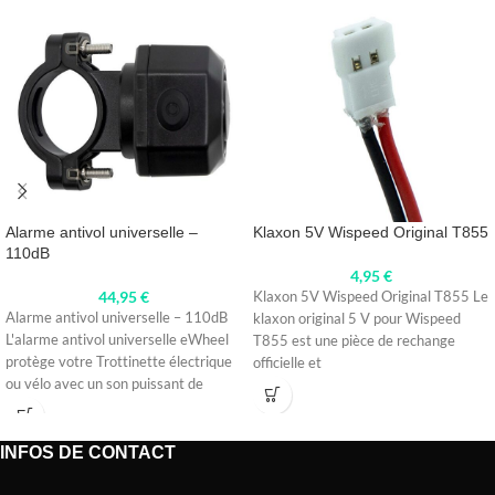
Alarme antivol universelle –
Klaxon 5V Wispeed Original T855
110dB
4,95
€
44,95
€
Klaxon 5V Wispeed Original T855 Le
Alarme antivol universelle – 110dB
klaxon original 5 V pour Wispeed
L'alarme antivol universelle eWheel
T855 est une pièce de rechange
protège votre Trottinette électrique
officielle et
ou vélo avec un son puissant de
INFOS DE CONTACT