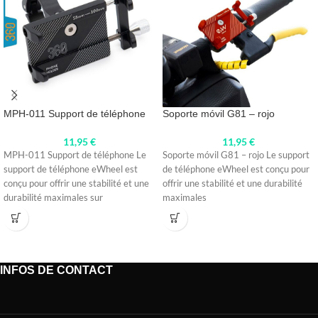
MPH-011 Support de téléphone
Soporte móvil G81 – rojo
11,95
€
11,95
€
MPH-011 Support de téléphone Le
Soporte móvil G81 – rojo Le support
support de téléphone eWheel est
de téléphone eWheel est conçu pour
conçu pour offrir une stabilité et une
offrir une stabilité et une durabilité
durabilité maximales sur
maximales
INFOS DE CONTACT