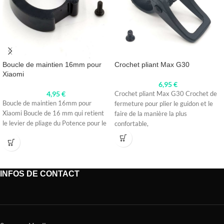
Boucle de maintien 16mm pour
Crochet pliant Max G30
Xiaomi
6,95
€
4,95
€
Crochet pliant Max G30 Crochet de
Boucle de maintien 16mm pour
fermeture pour plier le guidon et le
Xiaomi Boucle de 16 mm qui retient
faire de la manière la plus
le levier de pliage du Potence pour le
confortable,
INFOS DE CONTACT