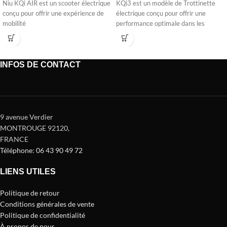
Niu KQi AIR est un scooter électrique
KQi3 est un modèle de Trottinette
conçu pour offrir une expérience de
électrique conçu pour offrir une
mobilité
performance optimale dans les
INFOS DE CONTACT
9 avenue Verdier
MONTROUGE 92120
,
FRANCE
Téléphone: 06 43 90 49 72
LIENS UTILES
Politique de retour
Conditions générales de vente
Politique de confidentialité
À propos de nous