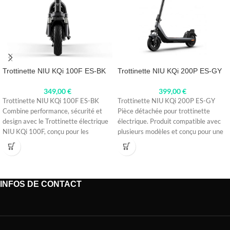
Trottinette NIU KQi 100F ES-BK
Trottinette NIU KQi 200P ES-GY
349,00
€
399,00
€
Trottinette NIU KQi 100F ES-BK
Trottinette NIU KQi 200P ES-GY
Combine performance, sécurité et
Pièce détachée pour trottinette
design avec le Trottinette électrique
électrique. Produit compatible avec
NIU KQi 100F, conçu pour les
plusieurs modèles et conçu pour une
excellente
INFOS DE CONTACT