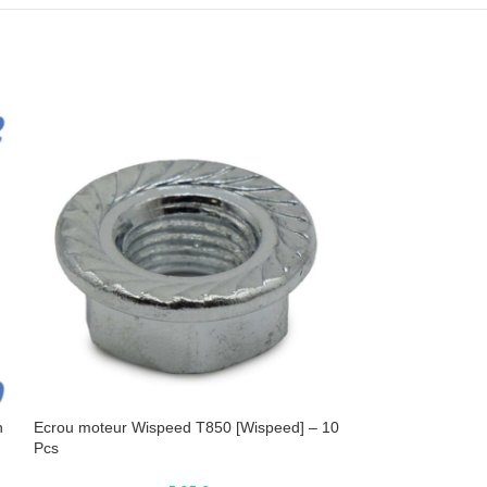
n
Ecrou moteur Wispeed T850 [Wispeed] – 10
Vis M5x10 argent 
Pcs
50pcs