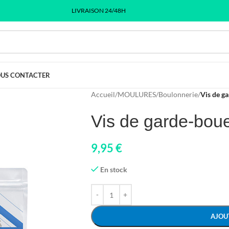
LIVRAISON 24/48H
US CONTACTER
Accueil
/
MOULURES
/
Boulonnerie
/
Vis de g
Vis de garde-bou
9,95
€
En stock
AJOU