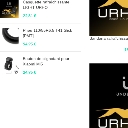
Casquette rafraîchissante
LIGHT URHO
22,81
€
Pneu 110/55R6,5 T41 Slick
[PMT]
Bandana rafraîchis
94,95
€
1
Bouton de clignotant pour
Xiaomi Mi5
24,95
€