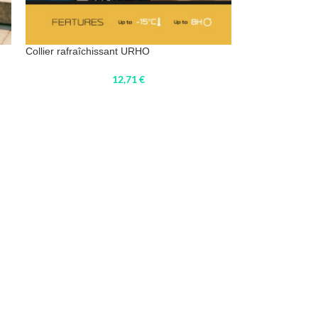
Collier rafraîchissant URHO
12,71
€