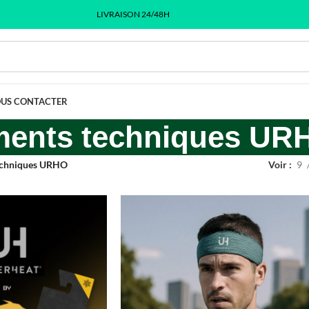
LIVRAISON 24/48H
US CONTACTER
ments techniques UR
echniques URHO
Voir
9