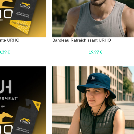
sante URHO
Bandeau Rafraichissant URHO
8,39
€
19,97
€