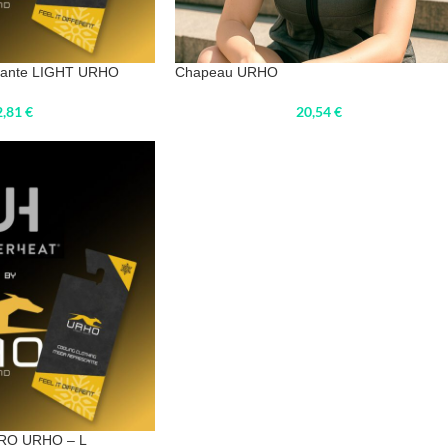
ssante LIGHT URHO
Chapeau URHO
2,81
€
20,54
€
 PRO URHO – L