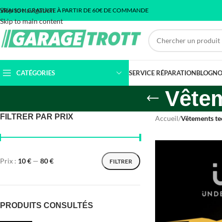
Skip to navigation
IVRAISON GRATUITE À PARTIR DE 60€ DE COMMANDE
Skip to main content
CATÉGORIES
SERVICE RÉPARATION
BLOG
NO
Vête
FILTRER PAR PRIX
Accueil
/
Vêtements t
Prix :
10 €
—
80 €
FILTRER
PRODUITS CONSULTÉS