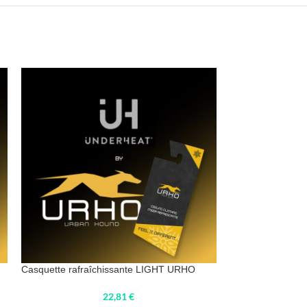
Casquette rafraîchissante LIGHT URHO
Collier rafraîchi
22,81
€