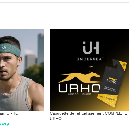
sant URHO
Casquette de refroidissement COMPLETE
URHO
9,97
€