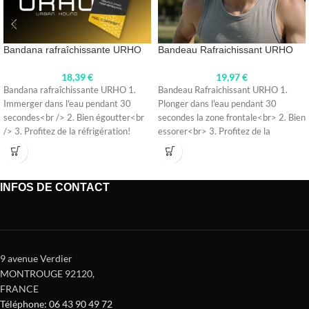
Bandana rafraîchissante URHO
Bandeau Rafraichissant URHO
18,39
€
19,97
€
Bandana rafraîchissante URHO 1.
Bandeau Rafraichissant URHO 1.
Immerger dans l'eau pendant 30
Plonger dans l'eau pendant 30
secondes<br /> 2. Bien égoutter<br
secondes la zone frontale<br> 2. Bien
/> 3. Profitez de la réfrigération!
essorer<br> 3. Profitez de la
INFOS DE CONTACT
9 avenue Verdier
MONTROUGE 92120
,
FRANCE
Téléphone: 06 43 90 49 72