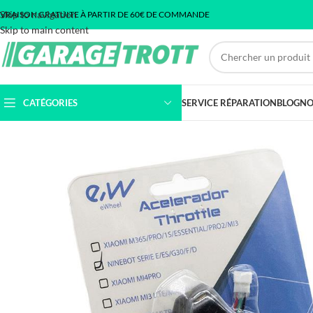
Skip to navigation
IVRAISON GRATUITE À PARTIR DE 60€ DE COMMANDE
Skip to main content
CATÉGORIES
SERVICE RÉPARATION
BLOG
NO