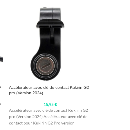
P
Accélérateur avec clé de contact Kukirin G2
Accélérateur ave
pro (Version 2024)
15,95
€
P
Accélérateur ave
Accélérateur avec clé de contact Kukirin G2
L'accélérateur de 
pro (Version 2024) Accélérateur avec clé de
un contrôle total 
contact pour Kukirin G2 Pro version