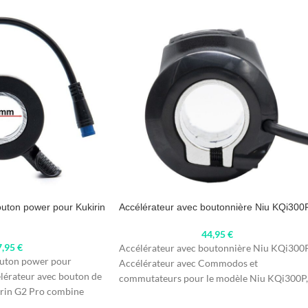
outon power pour Kukirin
Accélérateur avec boutonnière Niu KQi300
44,95
€
7,95
€
Accélérateur avec boutonnière Niu KQi300
outon power pour
Accélérateur avec Commodos et
élérateur avec bouton de
commutateurs pour le modèle Niu KQi300P,
rin G2 Pro combine
conçu pour un contrôle précis