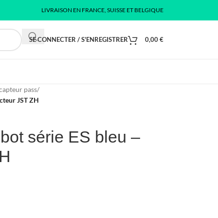
LIVRAISON EN FRANCE, SUISSE ET BELGIQUE
SE CONNECTER / S'ENREGISTRER
0,00
€
 capteur pass
/
ecteur JST ZH
bot série ES bleu –
ZH