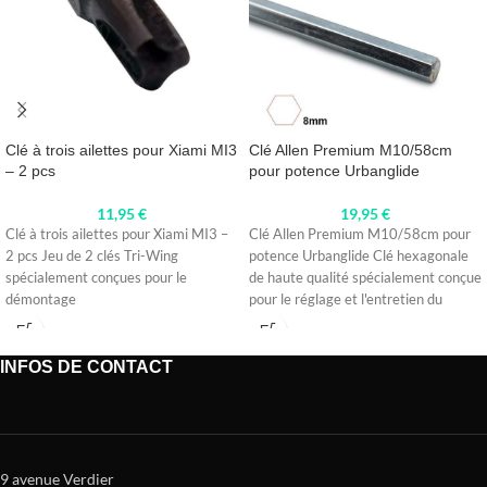
Clé à trois ailettes pour Xiami MI3
Clé Allen Premium M10/58cm
– 2 pcs
pour potence Urbanglide
11,95
€
19,95
€
Clé à trois ailettes pour Xiami MI3 –
Clé Allen Premium M10/58cm pour
2 pcs Jeu de 2 clés Tri-Wing
potence Urbanglide Clé hexagonale
spécialement conçues pour le
de haute qualité spécialement conçue
démontage
pour le réglage et l'entretien du
INFOS DE CONTACT
9 avenue Verdier