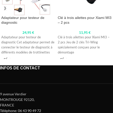
Adaptateur pour testeur de
Clé à trois ailettes pour Xiami MI3
diagnostic
– 2 pcs
24,95
€
11,95
€
Adaptateur pour testeur de
Clé à trois ailettes pour Xiami MI3 –
diagnostic Cet adaptateur permet de
2 pcs Jeu de 2 clés Tri-Wing
connecter le testeur de diagnostic à
spécialement conçues pour le
différents modèles de trottinettes
démontage
électriques,
INFOS DE CONTACT
9 avenue Verdier
MONTROUGE 92120
,
FRANCE
Téléphone: 06 43 90 49 72