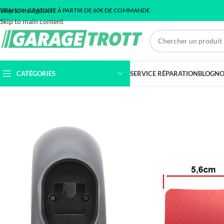
Skip to navigation
IVRAISON GRATUITE À PARTIR DE 60€ DE COMMANDE
Skip to main content
CATÉGORIES
SERVICE RÉPARATION
BLOG
NO