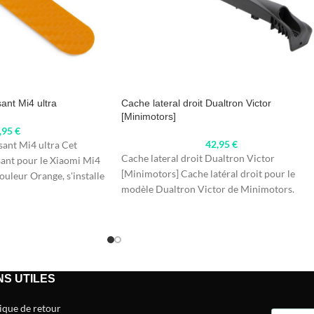
sant Mi4 ultra
Cache lateral droit Dualtron Victor
[Minimotors]
,95
€
42,95
€
sant Mi4 ultra Cet
Cache lateral droit Dualtron Victor
sant pour le Xiaomi Mi4
[Minimotors] Cache latéral droit pour le
ouleur Orange, s'installe
modèle Dualtron Victor de Minimotors.
Conçu spécifiquement pour s'adapter
NS UTILES
tique de retour