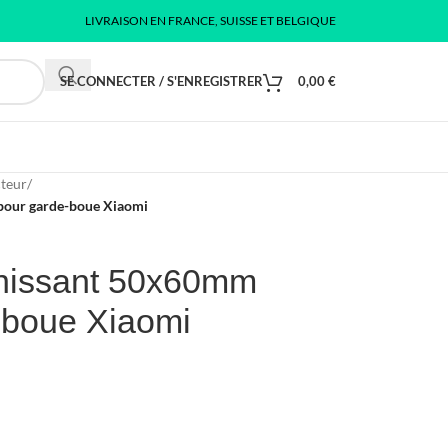
LIVRAISON EN FRANCE, SUISSE ET BELGIQUE
SE CONNECTER / S'ENREGISTRER
0,00
€
cteur
/
pour garde-boue Xiaomi
échissant 50x60mm
-boue Xiaomi