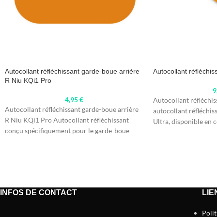
Autocollant réfléchissant garde-boue arrière
Autocollant réfléchis
R Niu KQi1 Pro
9
4,95
€
Autocollant réfléchis
Autocollant réfléchissant garde-boue arrière
autocollant réfléchis
R Niu KQi1 Pro Autocollant réfléchissant
Ultra, disponible en c
conçu spécifiquement pour le garde-boue
facilement sur le
arrière du modèle R Niu
INFOS DE CONTACT
LIE
Poli