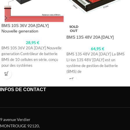
BMS 10S 36V 20A [DALY]
SOLD
OUT
Nouvelle generation
BMS 13S 48V 20A [DALY]
28,95
€
BMS 10S 36V 20A [DALY] Nouvelle
64,95
€
generation Contrôleur de batterie
BMS 13S 48V 20A [DALY] La BMS
BMS de 10 cellules en série, conçu
Li-ion 13S 48V [DALY] est un
pour des systèmes
système de gestion de batterie
(BMS) de
INFOS DE CONTACT
9 avenue Verdier
MONTROUGE 92120
,