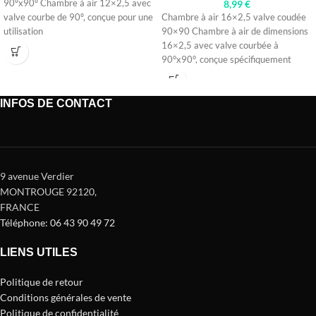
90ºx90º Chambre à air 12×2,5 avec
8,99
€
valve courbe de 90º, conçue pour une
Chambre à air 16×2,5 valve coudée
utilisation
90×90 Chambre à air de dimensions
16×2,5 avec valve courbée à
90°x90°, conçue spécifiquement
INFOS DE CONTACT
9 avenue Verdier
MONTROUGE 92120
,
FRANCE
Téléphone: 06 43 90 49 72
LIENS UTILES
Politique de retour
Conditions générales de vente
Politique de confidentialité