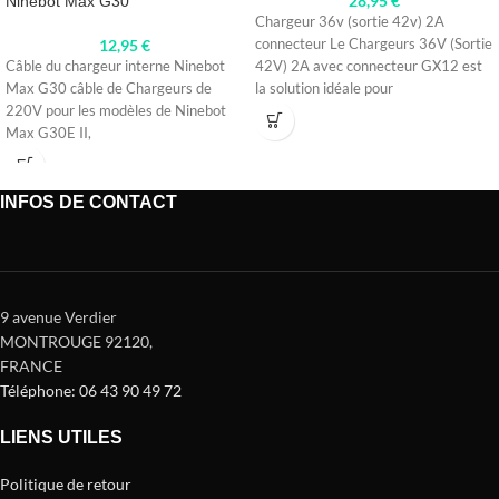
28,95
€
Ninebot Max G30
Chargeur 36v (sortie 42v) 2A
12,95
€
connecteur Le Chargeurs 36V (Sortie
Câble du chargeur interne Ninebot
42V) 2A avec connecteur GX12 est
Max G30 câble de Chargeurs de
la solution idéale pour
220V pour les modèles de Ninebot
Max G30E II,
INFOS DE CONTACT
9 avenue Verdier
MONTROUGE 92120
,
FRANCE
Téléphone: 06 43 90 49 72
LIENS UTILES
Politique de retour