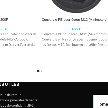
i300P
Couvercle PE pour écrou M12 [Minimotors]
,95
€
4,95
€
300P Protection d'écran
Couvercle PE pour écrou M12 [Minimotors]
odèle Niu KQi300P,
Couvercle en PE conçu spécifiquement pour
et préserver l'écran du
les écrous M12, fabriqué en polyéthylène de
haute
NS UTILES
tique de retour
itions générales de vente
Sma
ique de confidentialité