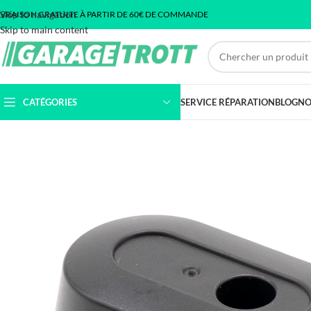
Skip to navigation
IVRAISON GRATUITE À PARTIR DE 60€ DE COMMANDE
Skip to main content
CATÉGORIES
SERVICE RÉPARATION
BLOG
NO