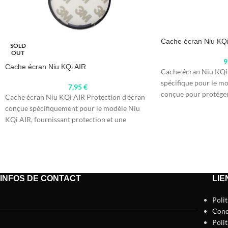
Cache écran Niu KQ
SOLD
OUT
9
Cache écran Niu KQi AIR
Cache écran Niu KQi
spécifique pour le m
7,95
€
conçue pour protéger 
Cache écran Niu KQi AIR Protection d'écran
véhicule.
conçue spécifiquement pour le modèle Niu
KQi AIR, fournissant protection et une
finition
INFOS DE CONTACT
LIE
Poli
Cond
Polit