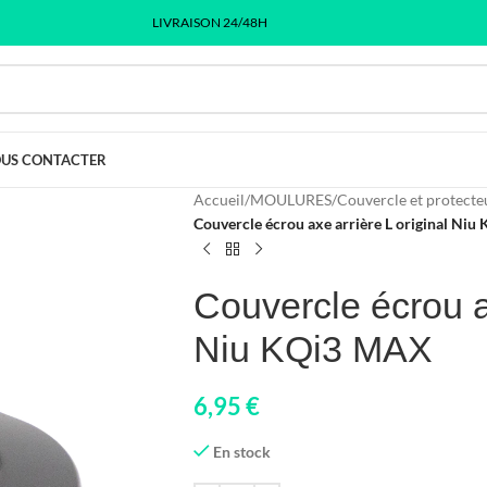
LIVRAISON 24/48H
US CONTACTER
Accueil
/
MOULURES
/
Couvercle et protecte
Couvercle écrou axe arrière L original Ni
Couvercle écrou ax
Niu KQi3 MAX
6,95
€
En stock