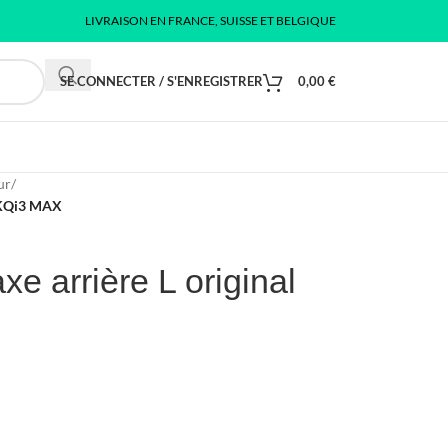
LIVRAISON EN FRANCE, SUISSE ET BELGIQUE
SE CONNECTER / S'ENREGISTRER
0,00
€
ur
/
u KQi3 MAX
e arrière L original