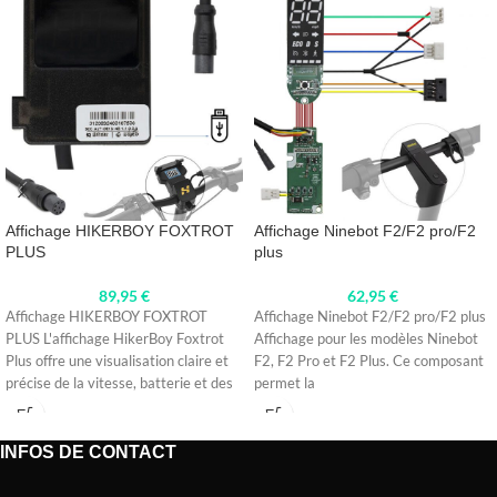
Affichage HIKERBOY FOXTROT
Affichage Ninebot F2/F2 pro/F2
PLUS
plus
89,95
€
62,95
€
Affichage HIKERBOY FOXTROT
Affichage Ninebot F2/F2 pro/F2 plus
PLUS L'affichage HikerBoy Foxtrot
Affichage pour les modèles Ninebot
Plus offre une visualisation claire et
F2, F2 Pro et F2 Plus. Ce composant
précise de la vitesse, batterie et des
permet la
INFOS DE CONTACT