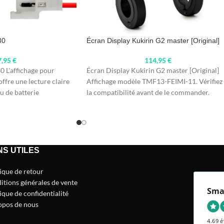
30
Écran Display Kukirin G2 master [Original]
7,95
€
114,95
€
 L'affichage pour
Écran Display Kukirin G2 master [Original]
fre une lecture claire
Affichage modèle TMF13-FEIMI-11. Vérifiez
au de batterie
la compatibilité avant de le commander.
Caractéristiques Marque : Kukirin
NS UTILES
tique de retour
itions générales de vente
Sma
ique de confidentialité
opos de nous
4.69 é