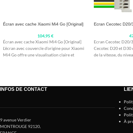
Écran avec cache Xiaomi Mi4 Go [Original]
Ecran Cecotec D20/
104,95
€
4
Écran avec cache Xiaomi Mi4 Go [Original]
Ecran Cecotec D20/30
L'écran avec couvercle d'origine pour Xiaomi
Cecotec D20 et D30 of
Mi4 Go offre une visualisation claire et
de la vitesse, du nive
INFOS DE CONTACT
LIE
Poli
Cond
Polit
9 avenue Verdier
À pr
MONTROUGE 92120
,
FRANCE