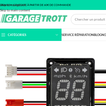
Skip to navigation
IVRAISON GRATUITE À PARTIR DE 60€ DE COMMANDE
Skip to main content
CATÉGORIES
SERVICE RÉPARATION
BLOG
NO