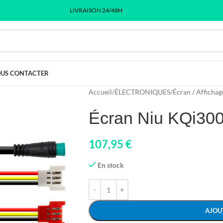
LIVRAISON 24/48H
US CONTACTER
Accueil
/
ÉLECTRONIQUES
/
Écran / Affichag
Écran Niu KQi30
107,95
€
En stock
AJOU