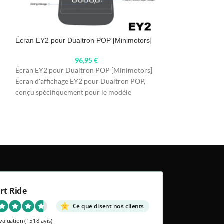
Écran EY2 pour Dualtron POP [Minimotors]
Ecran Xiaomi Mi3
[Original]
96,95
€
Écran EY2 pour Dualtron POP [Minimotors]
Ecran Xiaomi Mi3 
Écran d'affichage EY2 pour Dualtron POP,
[Original] L'affic
conçu spécifiquement pour le modèle
version FR/DE offr
Dualtron POP de
de la
rt Ride
Ce que disent nos clients
valuation
(1518 avis)