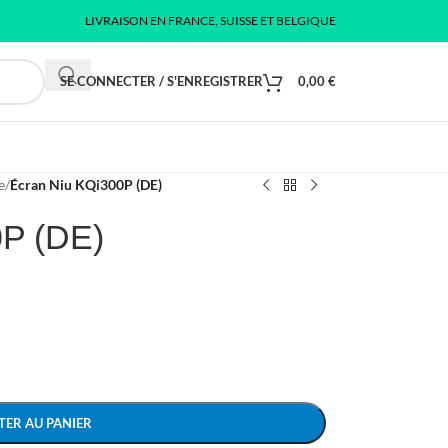
LIVRAISON EN FRANCE, SUISSE ET BELGIQUE
SE CONNECTER / S'ENREGISTRER
0,00
€
e
/
Écran Niu KQi300P (DE)
0P (DE)
TER AU PANIER