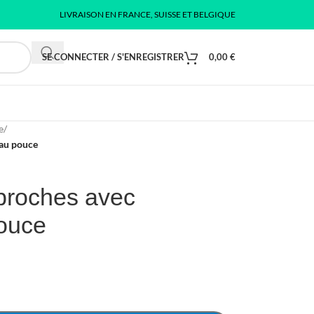
LIVRAISON EN FRANCE, SUISSE ET BELGIQUE
SE CONNECTER / S'ENREGISTRER
0,00
€
e
/
 au pouce
broches avec
pouce