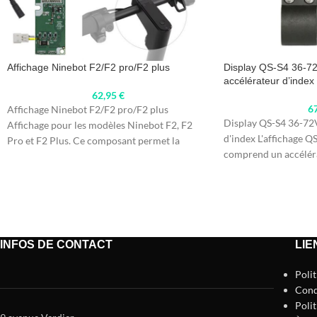
Affichage Ninebot F2/F2 pro/F2 plus
Display QS-S4 36-72
accélérateur d’index
62,95
€
6
Affichage Ninebot F2/F2 pro/F2 plus
Display QS-S4 36-72V
Affichage pour les modèles Ninebot F2, F2
d'index L'affichage Q
Pro et F2 Plus. Ce composant permet la
comprend un accéléra
INFOS DE CONTACT
LIE
Poli
Cond
Polit