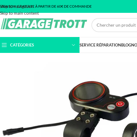
Skip to navigation
IVRAISON GRATUITE À PARTIR DE 60€ DE COMMANDE
Skip to main content
CATÉGORIES
SERVICE RÉPARATION
BLOG
NO