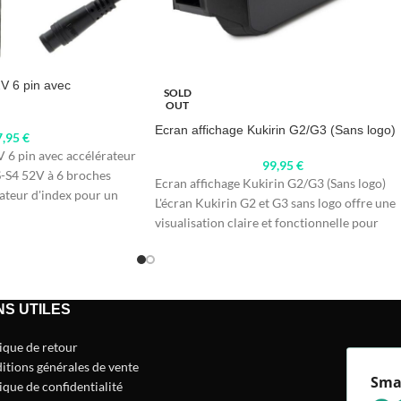
V 6 pin avec
SOLD
OUT
Ecran affichage Kukirin G2/G3 (Sans logo)
7,95
€
 6 pin avec accélérateur
99,95
€
S-S4 52V à 6 broches
Ecran affichage Kukirin G2/G3 (Sans logo)
teur d'index pour un
L'écran Kukirin G2 et G3 sans logo offre une
visualisation claire et fonctionnelle pour
NS UTILES
tique de retour
itions générales de vente
Sma
ique de confidentialité