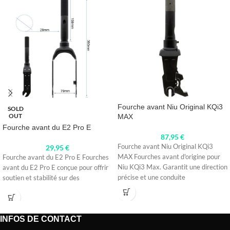
Fourche avant Niu Original KQi3
SOLD
OUT
MAX
Fourche avant du E2 Pro E
87,95
€
Fourche avant Niu Original KQi3
29,95
€
MAX Fourches avant d'origine pour
Fourche avant du E2 Pro E Fourches
Niu KQi3 Max. Garantit une direction
avant du E2 Pro E conçue pour offrir
précise et une conduite
soutien et stabilité sur des
INFOS DE CONTACT