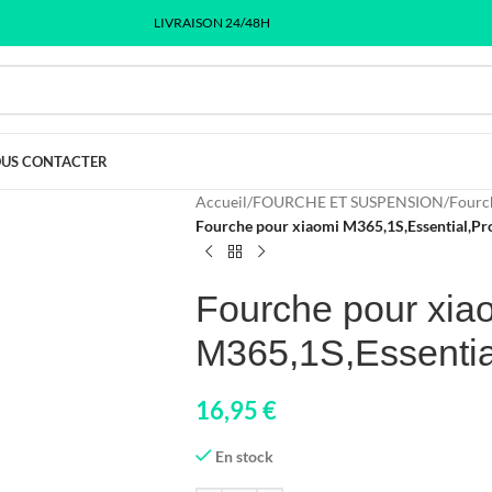
LIVRAISON 24/48H
US CONTACTER
Accueil
/
FOURCHE ET SUSPENSION
/
Fourch
Fourche pour xiaomi M365,1S,Essential,Pr
Fourche pour xia
M365,1S,Essentia
16,95
€
En stock