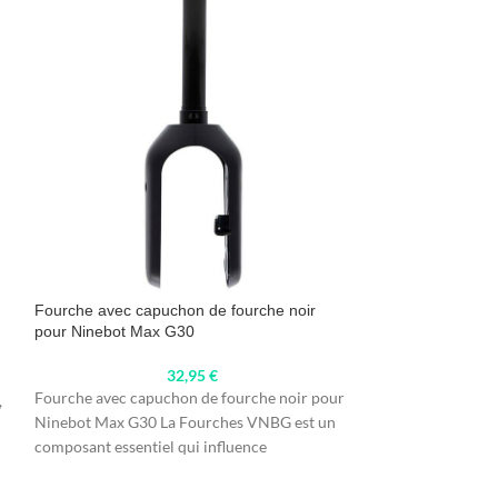
Fourche avec capuchon de fourche noir
Fourche Navee 
pour Ninebot Max G30
32,95
€
Fourche Navee N6
Fourche avec capuchon de fourche noir pour
,
conçue pour le m
Ninebot Max G30 La Fourches VNBG est un
optimisant la susp
composant essentiel qui influence
diverses conditio
directement