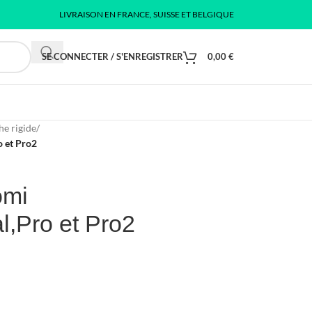
LIVRAISON EN FRANCE, SUISSE ET BELGIQUE
SE CONNECTER / S'ENREGISTRER
0,00
€
e rigide
/
o et Pro2
omi
l,Pro et Pro2