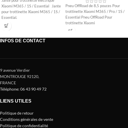
Jante pour trottinette électrique
Pneu OffRoad de 8,5 pouces Pour
Xiaomi M365 / 1S / Essential Jante
trottinette Xiaomi M365 / Pro / 1S /
pour trottinette Xiaomi M365 / 1S /
Essential Pneu OffRoad Pour
Essential.
trottinette Xiaomi
INFOS DE CONTACT
9 avenue Verdier
MONTROUGE 92120
,
FRANCE
Téléphone: 06 43 90 49 72
LIENS UTILES
Politique de retour
Conditions générales de vente
Politique de confidentialité