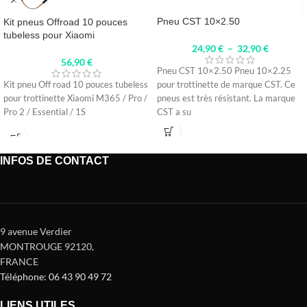
Pneu CST 10×2.50
Kit pneus Offroad 10 pouces
tubeless pour Xiaomi
24,90
€
–
32,90
€
56,90
€
Pneu CST 10×2.50 Pneu 10×2.25
pour trottinette de marque CST. Ce
Kit pneu Off road 10 pouces tubeless
pneus est très résistant. La marque
pour trottinette Xiaomi M365 / Pro /
CST a su
Pro 2 / Essential / 1S
INFOS DE CONTACT
9 avenue Verdier
MONTROUGE 92120
,
FRANCE
Téléphone: 06 43 90 49 72
LIENS UTILES