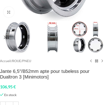
Click to enlarge
Accueil
/
ROUE
/
PNEU
Jante 6,5″/B52mm apte pour tubeless pour
Dualtron 3 [Minimotors]
106,95
€
En stock