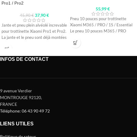
Pro1 / Pro2
55,99
€
37,90
€
45,90
€
Pneu 10 pouces pour trottinette
Xiaomi M365 / PRO / 1S / Essential
Jante et pneu plein alvéolé increvable
Le pneu 10 pouces M365 / PRO
pour trottinette Xiaomi Pro1 et Pro2.
La jante et le pneu sont déjà montées
INFOS DE CONTACT
9 avenue Verdier
MONTROUGE 92120
,
FRANCE
Téléphone: 06 43 90 49 72
LIENS UTILES
Politique de retour