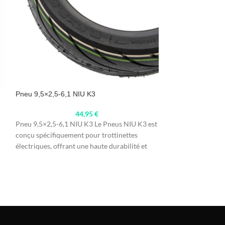
Pneu CST V3 pour
Pneu 9,5×2,5-6,1 NIU K3
Essential
44,95
€
19,
Pneu 9,5×2,5-6,1 NIU K3 Le Pneus NIU K3 est
Le nouveau pneu C
conçu spécifiquement pour trottinettes
Compatibles avec 
électriques, offrant une haute durabilité et
M365, PRO 1 et 
performance