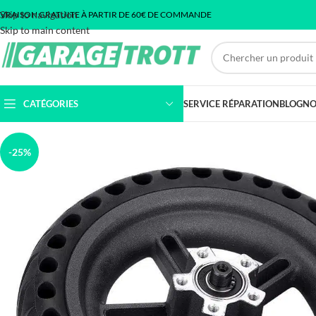
Skip to navigation
IVRAISON GRATUITE À PARTIR DE 60€ DE COMMANDE
Skip to main content
CATÉGORIES
SERVICE RÉPARATION
BLOG
NO
-25%