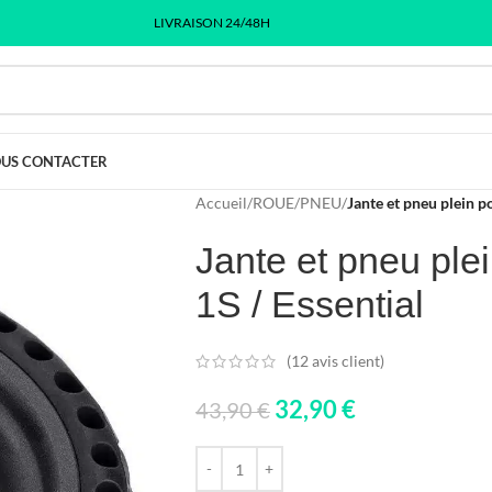
LIVRAISON 24/48H
US CONTACTER
Accueil
/
ROUE
/
PNEU
/
Jante et pneu plein p
Jante et pneu ple
1S / Essential
(
12
avis client)
32,90
€
43,90
€