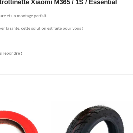
trottinette Xiaomi M365 / 1S / Essential
ure et un montage parfait.
r la jante, cette solution est faite pour vous !
us répondre !