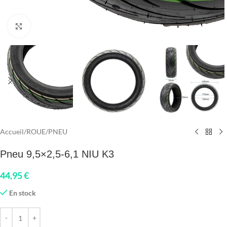
Click to enlarge
Accueil
/
ROUE
/
PNEU
Pneu 9,5×2,5-6,1 NIU K3
44,95
€
En stock