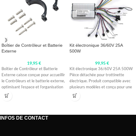
Boîtier de Contrôleur et Batterie
Kit électronique 36/60V 25A
Externe
500W
19,95
€
99,95
€
Boîtier de Contrôleur et Batterie
Kit électronique 36/60V 25A 500W
Externe caisse conçue pour accueillir
Pièce détachée pour trottinette
le Contrôleurs et le batterie externe,
électrique. Produit compatible avec
optimisant l’espace et l’organisation
plusieurs modèles et conçu pour une
excellente
INFOS DE CONTACT