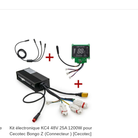
e
Kit électronique KC4 48V 25A 1200W pour
Kit électronique
Cecotec Bongo Z (Connecteur ) [Cecotec]