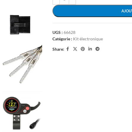
AJOU
UGS :
66628
Catégorie :
Kit électronique
Share: