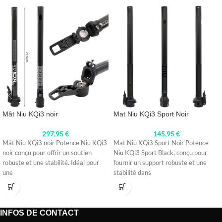
Mât Niu KQi3 noir
Mat Niu KQi3 Sport Noir
297,95
€
145,95
€
Mât Niu KQi3 noir Potence Niu KQi3
Mat Niu KQi3 Sport Noir Potence
noir conçu pour offrir un soutien
Niu KQi3 Sport Black, conçu pour
robuste et une stabilité. Idéal pour
fournir un support robuste et une
une
stabilité dans
INFOS DE CONTACT