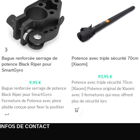
Bague renforcée serrage de
Potence avec triple sécurité 70cm
potence Black Riper pour
[Xiaomi]
SmartGyro
93,95
€
9,95
€
Potence avec triple sécurité 70cm
Bague renforcée serrage de potence
[Xiaomi] Potence original de Xiaomi
Black Riper pour SmartGyro
avec 3 fermetures qui nous offrent
Fermeture de Potence avec pince
plus de sécurité lors
pliable conçue pour fixer la position
INFOS DE CONTACT