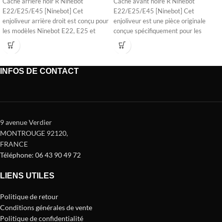
Cache arrière noir R Ninebot
Cache avant noire R Ninebot
E22/E25/E45 [Ninebot] Cet
E22/E25/E45 [Ninebot] Cet
enjoliveur arrière droit est conçu pour
enjoliveur est une pièce originale
les modèles Ninebot E22, E25 et
conçue spécifiquement pour les
modèles Ninebot E22,
INFOS DE CONTACT
9 avenue Verdier
MONTROUGE 92120
,
FRANCE
Téléphone: 06 43 90 49 72
LIENS UTILES
Politique de retour
Conditions générales de vente
Politique de confidentialité