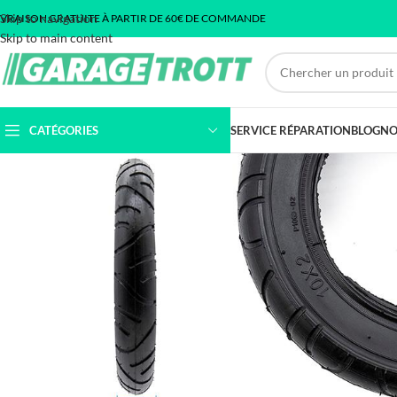
Skip to navigation
IVRAISON GRATUITE À PARTIR DE 60€ DE COMMANDE
Skip to main content
CATÉGORIES
SERVICE RÉPARATION
BLOG
NO