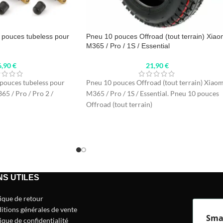
 pouces tubeless pour
Pneu 10 pouces Offroad (tout terrain) Xiao
M365 / Pro / 1S / Essential
6,90
€
21,90
€
 pouces tubeless pour
Pneu 10 pouces Offroad (tout terrain) Xiaom
65 / Pro / Pro 2 /
M365 / Pro / 1S / Essential. Pneu 10 pouces
Offroad (tout terrain)
NS UTILES
tique de retour
itions générales de vente
Sma
ique de confidentialité