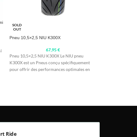
mi
Pneu 8,5 pouces O
SOLD
Xiaomi M365 / Pro
OUT
Pneu 10,5×2,5 NIU K300X
17,
67,95
€
i
Pneu OffRoad de 8
Pneu 10,5×2,5 NIU K300X Le NIU pneu
Xiaomi M365 / Pro
K300X est un Pneus conçu spécifiquement
OffRoad Pour trot
pour offrir des performances optimales en
trottinettes
rt Ride