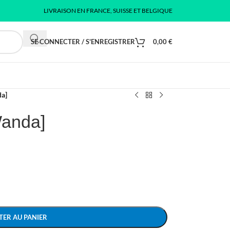
LIVRAISON EN FRANCE, SUISSE ET BELGIQUE
SE CONNECTER / S'ENREGISTRER
0,00
€
da]
Wanda]
TER AU PANIER