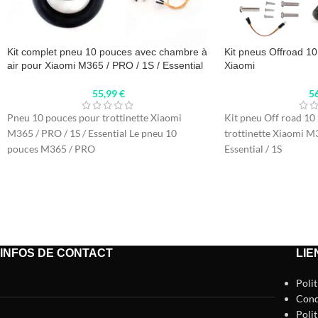
Kit complet pneu 10 pouces avec chambre à
Kit pneus Offroad 10
air pour Xiaomi M365 / PRO / 1S / Essential
Xiaomi
55,99
€
5
Pneu 10 pouces pour trottinette Xiaomi
Kit pneu Off road 10
M365 / PRO / 1S / Essential Le pneu 10
trottinette Xiaomi M3
pouces M365 / PRO
Essential / 1S
INFOS DE CONTACT
LIE
Poli
Cond
Polit