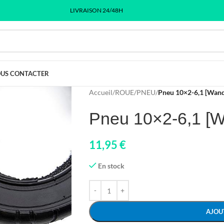
LIVRAISON 24/48H
US CONTACTER
Accueil
/
ROUE
/
PNEU
/
Pneu 10×2-6,1 [Wan
Pneu 10×2-6,1 [
11,95
€
En stock
AJOU