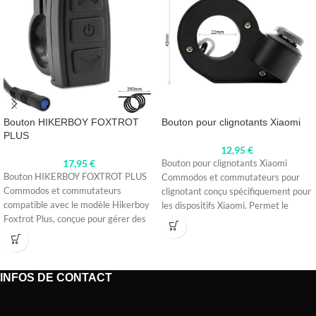
Bouton HIKERBOY FOXTROT
Bouton pour clignotants Xiaomi
PLUS
12,95
€
17,95
€
Bouton pour clignotants Xiaomi
Bouton HIKERBOY FOXTROT PLUS
Commodos et commutateurs pour
Commodos et commutateurs
clignotant conçu spécifiquement pour
compatible avec le modèle Hikerboy
les dispositifs Xiaomi. Permet le
Foxtrot Plus, conçue pour gérer des
contrôle efficace de
fonctions telles
INFOS DE CONTACT