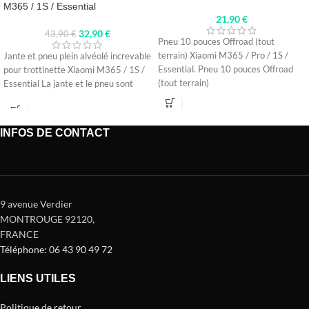
M365 / 1S / Essential
21,90
€
32,90
€
43,90
€
Pneu 10 pouces Offroad (tout
terrain) Xiaomi M365 / Pro / 1S /
Jante et pneu plein alvéolé increvable
Essential. Pneu 10 pouces Offroad
pour trottinette Xiaomi M365 / 1S /
(tout terrain)
Essential La jante et le pneu sont
INFOS DE CONTACT
9 avenue Verdier
MONTROUGE 92120
,
FRANCE
Téléphone: 06 43 90 49 72
LIENS UTILES
Politique de retour