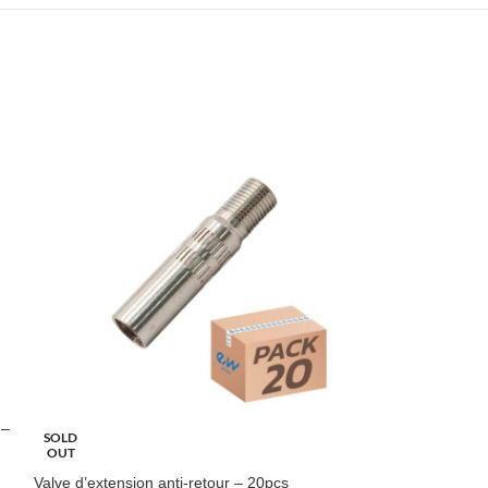
 –
SOLD
SOLD
OUT
OUT
Valve d’extension anti-retour – 20pcs
Valve originale N