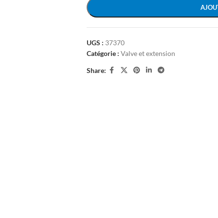
AJOU
UGS :
37370
Catégorie :
Valve et extension
Share: