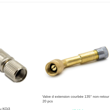
Valve d extension courbée 135° non-retour
20 pcs
iu KQi3