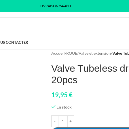
LIVRAISON 24/48H
US CONTACTER
Accueil
/
ROUE
/
Valve et extension
/
Valve Tub
Valve Tubeless droi
20pcs
19,95
€
En stock