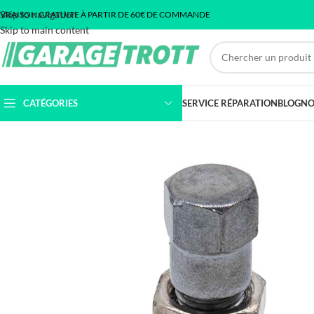
Skip to navigation
IVRAISON GRATUITE À PARTIR DE 60€ DE COMMANDE
Skip to main content
CATÉGORIES
SERVICE RÉPARATION
BLOG
NO