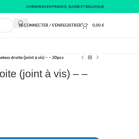
LIVRAISON EN FRANCE, SUISSE ET BELGIQUE
SE CONNECTER / S'ENREGISTRER
0,00
€
eless droite (joint à vis) – – 20pcs
te (joint à vis) – –