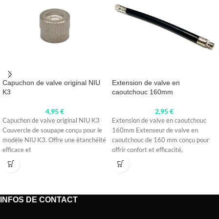
Capuchon de valve original NIU
Extension de valve en
K3
caoutchouc 160mm
4,95
€
2,95
€
Capuchon de valve original NIU K3
Extension de valve en caoutchouc
Couvercle de soupape conçu pour le
160mm Extenseur de valve en
modèle NIU K3. Offre une étanchéité
caoutchouc de 160 mm conçu pour
efficace et
offrir confort et efficacité,
INFOS DE CONTACT