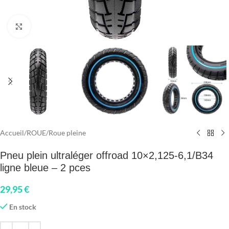
Click to enlarge
Accueil
/
ROUE
/
Roue pleine
Pneu plein ultraléger offroad 10×2,125-6,1/B34
ligne bleue – 2 pces
29,95
€
En stock