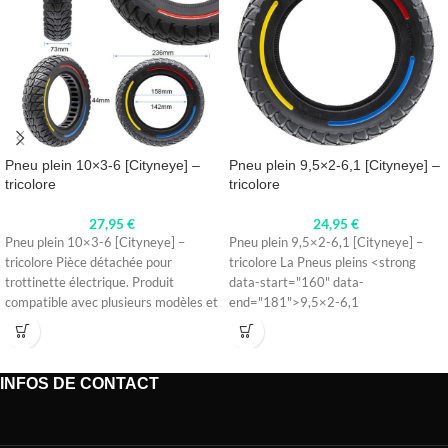
Pneu plein 10×3-6 [Cityneye] –
Pneu plein 9,5×2-6,1 [Cityneye] –
tricolore
tricolore
27,95
€
24,95
€
Pneu plein 10×3-6 [Cityneye] –
Pneu plein 9,5×2-6,1 [Cityneye] –
tricolore Pièce détachée pour
tricolore La Pneus pleins <strong
trottinette électrique. Produit
data-start="160" data-
compatible avec plusieurs modèles et
end="181">9,5×2-6,1
conçu pour une
Cityeye</strong> en finition <strong
data-start="193" data-
end="205">tricolore</strong> est
INFOS DE CONTACT
une